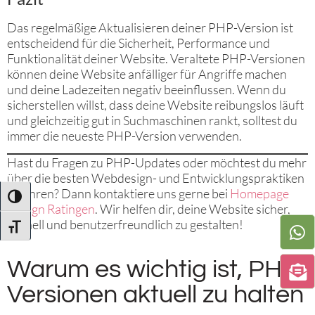
Das regelmäßige Aktualisieren deiner PHP-Version ist
entscheidend für die Sicherheit, Performance und
Funktionalität deiner Website. Veraltete PHP-Versionen
können deine Website anfälliger für Angriffe machen
und deine Ladezeiten negativ beeinflussen. Wenn du
sicherstellen willst, dass deine Website reibungslos läuft
und gleichzeitig gut in Suchmaschinen rankt, solltest du
immer die neueste PHP-Version verwenden.
Hast du Fragen zu PHP-Updates oder möchtest du mehr
über die besten Webdesign- und Entwicklungspraktiken
erfahren? Dann kontaktiere uns gerne bei
Homepage
UMSCHALTEN AUF HOHE KONTRASTE
Design Ratingen
. Wir helfen dir, deine Website sicher,
schnell und benutzerfreundlich zu gestalten!
SCHRIFT VERGRÖSSERN
Warum es wichtig ist, PHP-
Versionen aktuell zu halten