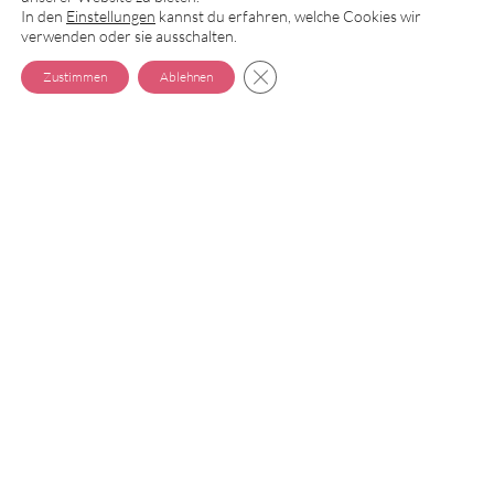
In den
Einstellungen
kannst du erfahren, welche Cookies wir
verwenden oder sie ausschalten.
GDPR COOKIE-BANNER SCH
Zustimmen
Ablehnen
Fola Abfülltechnik
SHARE